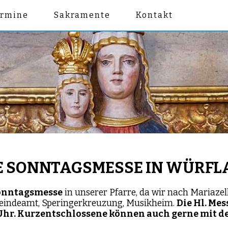
ermine
Sakramente
Kontakt
INE SONNTAGSMESSE IN WÜRF
Sonntagsmesse
in unserer Pfarre, da wir nach Mariazel
emeindeamt, Speringerkreuzung, Musikheim.
Die Hl. Mes
30 Uhr. Kurzentschlossene können auch gerne mi